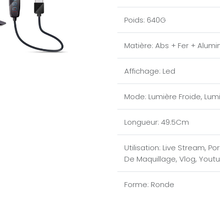
Poids
:
640G
Matière
:
Abs + Fer + Alumi
Affichage
:
Led
Mode
:
Lumière Froide
,
Lumi
Longueur
:
49.5Cm
Utilisation
:
Live Stream
,
Por
De Maquillage
,
Vlog
,
Yout
Forme
:
Ronde