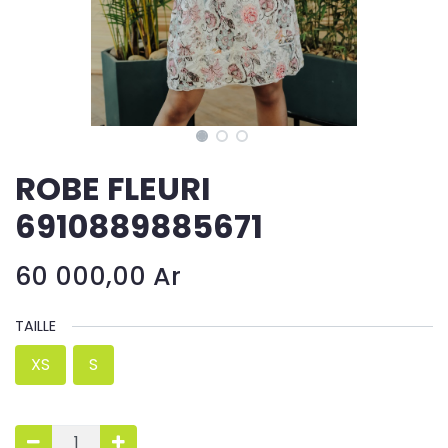
ROBE FLEURI
6910889885671
60 000,00
Ar
TAILLE
XS
S