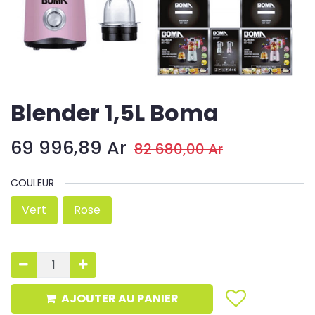
Blender 1,5L Boma
69 996,89
Ar
82 680,00
Ar
COULEUR
Vert
Rose
AJOUTER AU PANIER